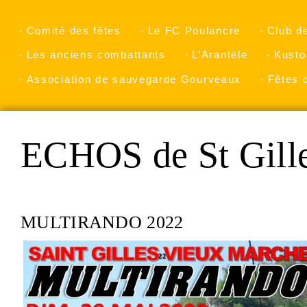
Comité des fêtes
Le FC Poulancre
Club d
Les anciens combattants
L’Arantèle
Kusto
Association de sauvegarde Gourveaux
Fêtes 
ECHOS de St Gill
MULTIRANDO 2022