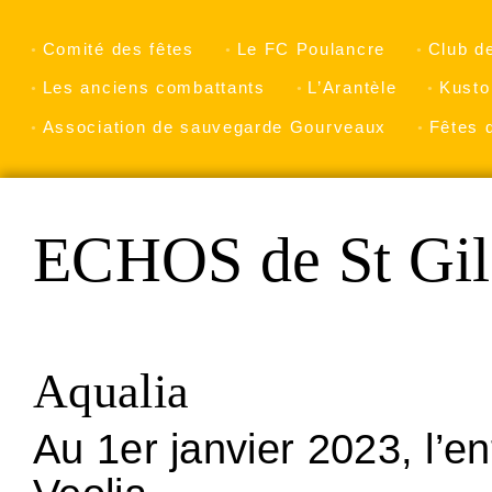
Comité des fêtes
Le FC Poulancre
Club d
Les anciens combattants
L’Arantèle
Kusto
Association de sauvegarde Gourveaux
Fêtes 
ECHOS de St Gil
Aqualia
Au 1er janvier 2023, l’e