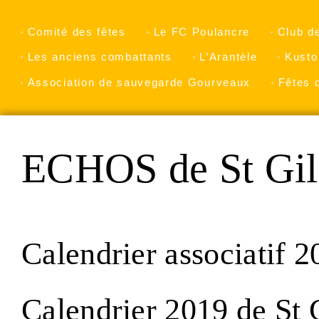
Comité des fêtes
Le FC Poulancre
Club d
Les anciens combattants
L’Arantèle
Kusto
Association de sauvegarde Gourveaux
Fêtes 
ECHOS de St Gil
Calendrier associatif 2
Calendrier 2019 de St 