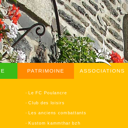
ME
PATRIMOINE
ASSOCIATIONS
Le FC Poulancre
Club des loisirs
Les anciens combattants
Kustom kammthar bzh