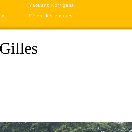
Yaouank Korrigans
ux
Fêtes des classes
Gilles