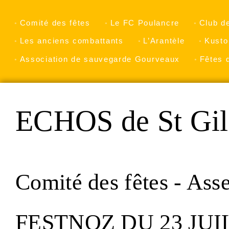
Comité des fêtes
Le FC Poulancre
Club d
Les anciens combattants
L’Arantèle
Kusto
Association de sauvegarde Gourveaux
Fêtes 
ECHOS de St Gil
Comité des fêtes - Ass
FESTNOZ DU 23 JUI