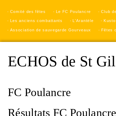
Comité des fêtes
Le FC Poulancre
Club d
Les anciens combattants
L’Arantèle
Kusto
Association de sauvegarde Gourveaux
Fêtes 
ECHOS de St Gil
FC Poulancre
Résultats FC Poulancr