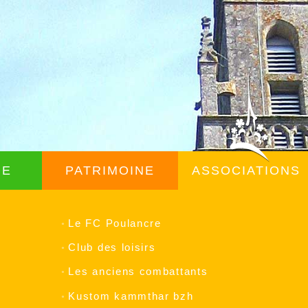
ME
PATRIMOINE
ASSOCIATIONS
Le FC Poulancre
Club des loisirs
Les anciens combattants
Kustom kammthar bzh