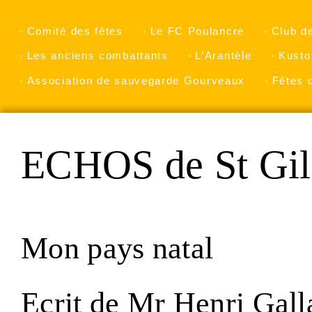
Comité des fêtes
Le FC Poulancre
Club d
Les anciens combattants
L’Arantèle
Kusto
Association de sauvegarde Gourveaux
Fêtes 
ECHOS de St Gil
Mon pays natal
Ecrit de Mr Henri Gall