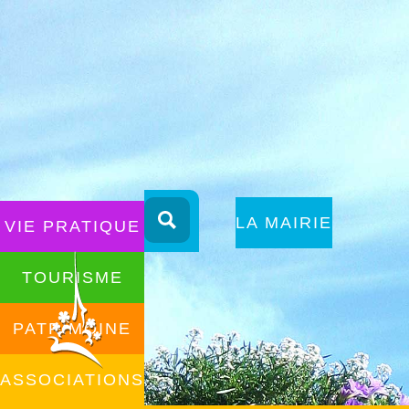
Aller
au
ALLER AU
LA MAIRIE
VIE PRATIQUE
contenu
CONTENU
TOURISME
PATRIMOINE
ASSOCIATIONS