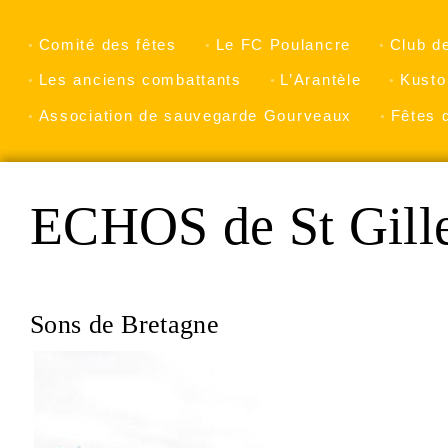
Comité des fêtes
Le FC Poulancre
Club d
Les anciens combattants
L’Arantèle
Kusto
Association de sauvegarde Gourveaux
Fêtes 
ECHOS de St Gill
Sons de Bretagne