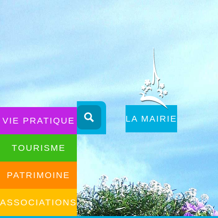
Aller
au
ALLER AU
LA MAIRIE
VIE PRATIQUE
contenu
CONTENU
TOURISME
PATRIMOINE
ASSOCIATIONS