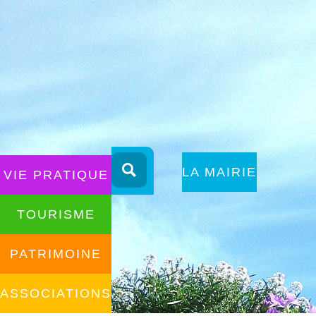
Aller
au
ALLER AU
LA MAIRIE
VIE PRATIQUE
contenu
CONTENU
TOURISME
PATRIMOINE
ASSOCIATIONS